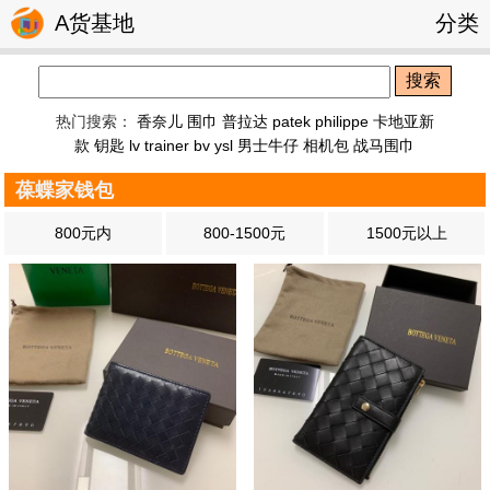
A货基地
分类
搜索
热门搜索：
香奈儿 围巾
普拉达
patek philippe
卡地亚新
款 钥匙
lv trainer
bv
ysl
男士牛仔
相机包
战马围巾
葆蝶家钱包
800元内
800-1500元
1500元以上