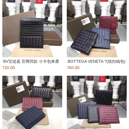
BV宝缇嘉 官网同款 小卡包来袭
BOTTEGA VENETA ?(纽扣钱包)
720.00
??此款长方形卡片夹采用光
760.00
本期带来的BV