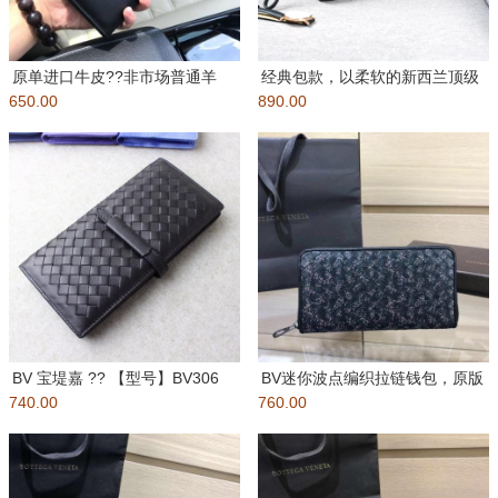
原单进口牛皮??非市场普通羊
经典包款，以柔软的新西兰顶级
650.00
皮】性价比极高??宝堤嘉?? 高
890.00
胎牛皮融合新颖的Micro-Ma
BV 宝堤嘉 ?? 【型号】BV306
BV迷你波点编织拉链钱包，原版
740.00
羊皮 高端西装夹【
760.00
打蜡小牛皮制作，编织皮革上装
饰