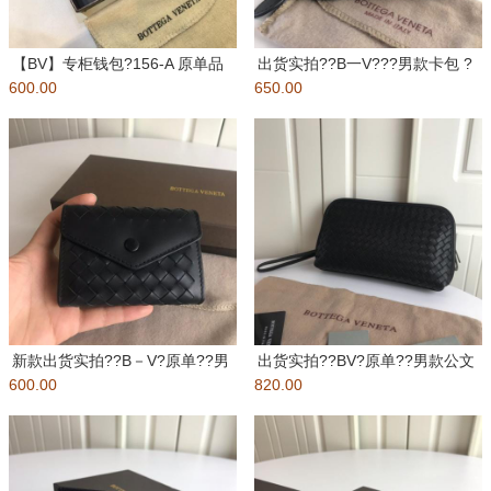
【BV】专柜钱包?156-A 原单品
出货实拍??B一V???男款卡包 ?
600.00
质 采用顶级打蜡牛皮 手
650.00
采用原厂意大利打腊胎牛皮
新款出货实拍??B－V?原单??男
出货实拍??BV?原单??男款公文
600.00
款卡包?采用原厂意大利打腊
820.00
包?采用原厂意大利打腊胎牛