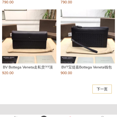
790.00
包?采用原厂意大利打腊胎牛
790.00
包?采用原厂意大利打腊胎牛
BV Bottega Veneta走私货??顶
BV?宝缇嘉Bottega Veneta钱包
920.00
级小牛皮纯手工
900.00
手包两用?遵循传
下一页