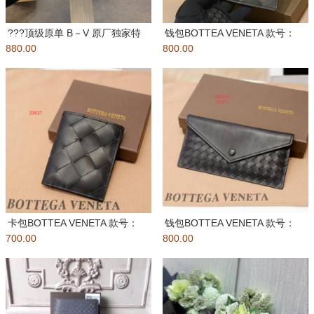
???顶级原单 B－V 原厂独家特
钱包BOTTEA VENETA 款号：
880.00
供胎牛皮?纯手工编织 皮质
800.00
23785# 材
卡包BOTTEA VENETA 款号：
钱包BOTTEA VENETA 款号：
700.00
23637# 材
800.00
23551# 材