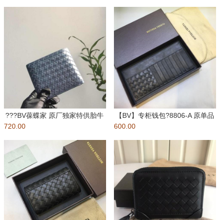
???BV葆蝶家 原厂独家特供胎牛
【BV】专柜钱包?8806-A 原单品
720.00
皮?纯手工编织 皮质越用越
600.00
质 采用顶级打蜡牛皮