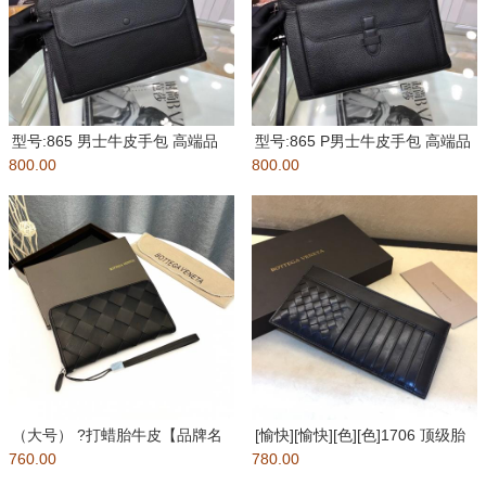
型号:865 男士牛皮手包 高端品
型号:865 P男士牛皮手包 高端品
800.00
质！空间大且实用，烟、手
800.00
质！空间大且实用，烟、
（大号） ?打蜡胎牛皮【品牌名
[愉快][愉快][色][色]1706 顶级胎
760.00
称】：BOTTEGA VENE
780.00
牛皮！里面小羊皮