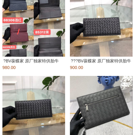
?BV葆蝶家 原厂独家特供胎牛
???BV葆蝶家 原厂独家特供胎牛
980.00
皮?纯手工编织 皮质越用越柔软
900.00
皮?纯手工编织 皮质越用越