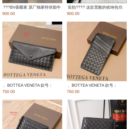
???BV葆蝶家 原厂独家特供胎牛
实拍???? 这款宽敞的收纳包功
900.00
皮?纯手工编织 皮质越用越
900.00
能实用，精选软质胎牛皮手工
、BOTTEA VENETA 款号：
、BOTTEA VENETA 款号：
750.00
23551#0001
750.00
23551#0001