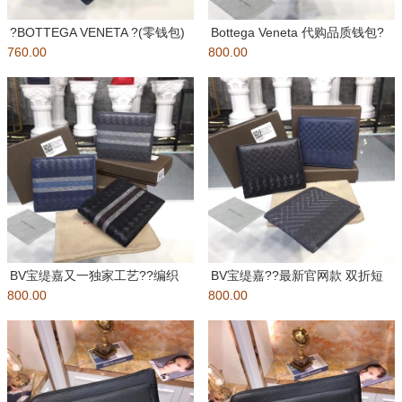
?BOTTEGA VENETA ?(零钱包)
Bottega Veneta 代购品质钱包?
760.00
本期带来的BV
800.00
意大利订制胎牛
BV宝缇嘉又一独家工艺??编织
BV宝缇嘉??最新官网款 双折短
800.00
加精妙的刺绣图案、为这一钱夹
800.00
夹钱包，将手工编织和Intr
平