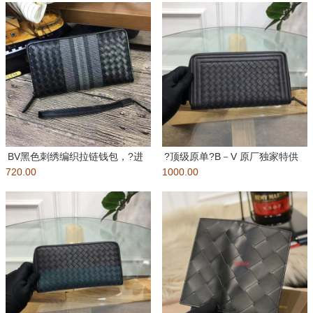
BV黑色刺绣编织拉链钱包，?进
?顶级原单?B－V 原厂独家特供
720.00
口打蜡牛皮编织，赋予视觉冲击
1000.00
胎牛皮?纯手工编织 皮质越用