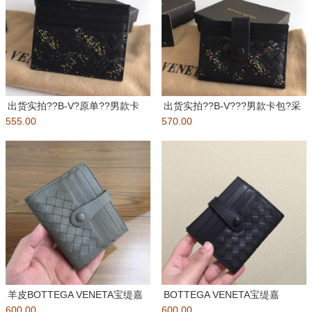
出货实拍??B-V?原单??男款卡
出货实拍??B-V???男款卡包?采
555.00
包?采用原厂意大利打腊胎牛
570.00
用原厂意大利打腊胎牛皮纯
羊皮BOTTEGA VENETA宝缇嘉
BOTTEGA VENETA宝缇嘉
600.00
2017年专柜同步新
600.00
2017年专柜同步新两折