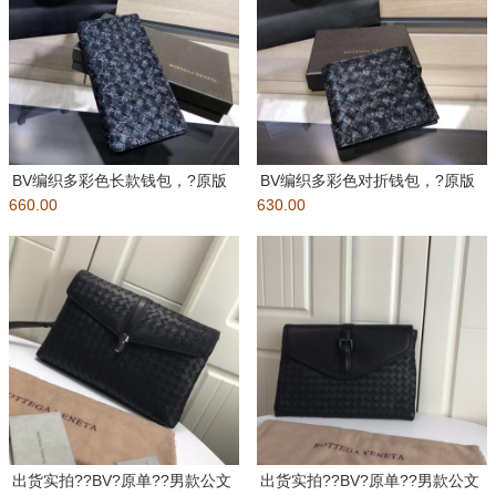
BV编织多彩色长款钱包，?原版
BV编织多彩色对折钱包，?原版
660.00
打蜡小牛皮上装饰绢网印花，微
630.00
打蜡小牛皮上装饰绢网印花，微
小
小
出货实拍??BV?原单??男款公文
出货实拍??BV?原单??男款公文