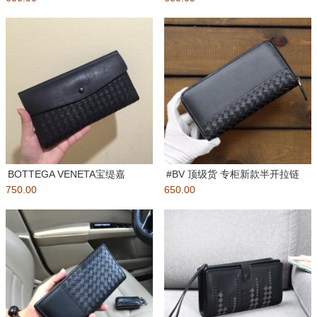
BOTTEGA VENETA宝缇嘉
#BV 顶级货 专柜新款半开拉链
750.00
2017年专柜同步新全编
650.00
包 打蜡牛胎皮 皮料升级【意