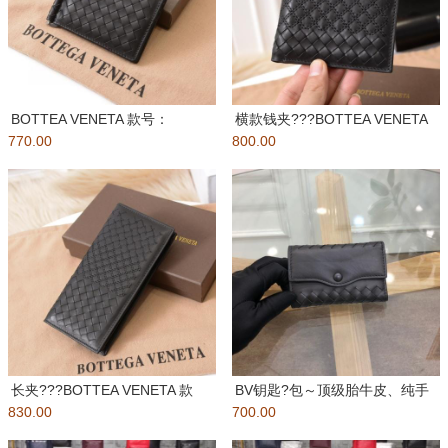
BOTTEA VENETA 款号：
横款钱夹???BOTTEA VENETA
770.00
882536#9001
800.00
款号：1965
长夹???BOTTEA VENETA 款
BV钥匙?包～顶级胎牛皮、纯手
830.00
号：199507
700.00
工编织 钥匙? 还可放现金哦