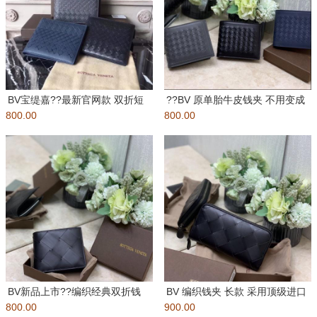
BV宝缇嘉??最新官网款 双折短
??BV 原单胎牛皮钱夹 不用变成
800.00
夹钱包，将手工编织和Intr
800.00
土豪也可以买到的钱包 火爆
BV新品上市??编织经典双折钱
BV 编织钱夹 长款 采用顶级进口
800.00
包 ? 8个卡位和2个纸币隔
900.00
胎牛皮? 纯手工编织 绵绵