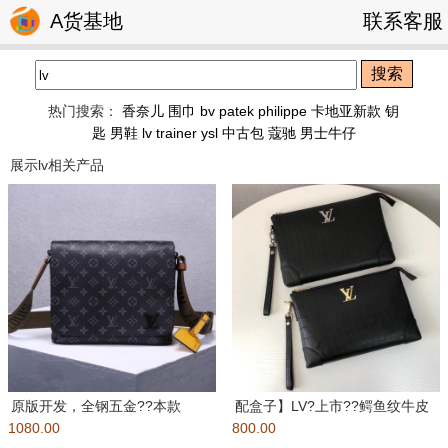
A货基地
联系客服
搜索
热门搜索：
香奈儿 围巾
bv
patek philippe
卡地亚新款 钥
匙
男鞋
lv trainer
ysl
中古包
蔻驰
男士牛仔
展示lv相关产品
原版开发，全钢五金??本款
配盒子】LV?上市??鳄鱼纹牛皮
1080.00
District 小号邮差包取材
800.00
（银色五金）優質的手包，原單