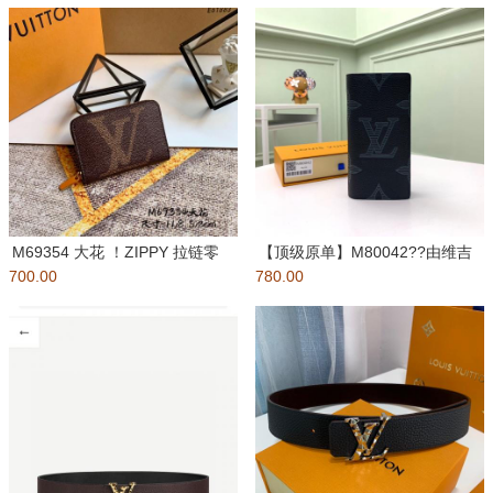
M69354 大花 ！ZIPPY 拉链零
【顶级原单】M80042??由维吉
700.00
钱包 Monogra
780.00
尔·阿布洛在2021春夏预