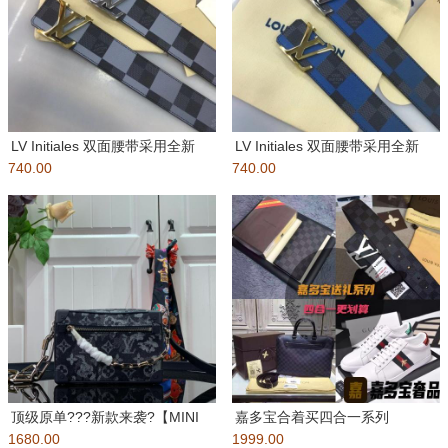
LV Initiales 双面腰带采用全新
LV Initiales 双面腰带采用全新
740.00
Damier G
740.00
Damier
顶级原单???新款来袭?【MINI
嘉多宝合着买四合一系列
1680.00
SOFT TRUNK 链
1999.00