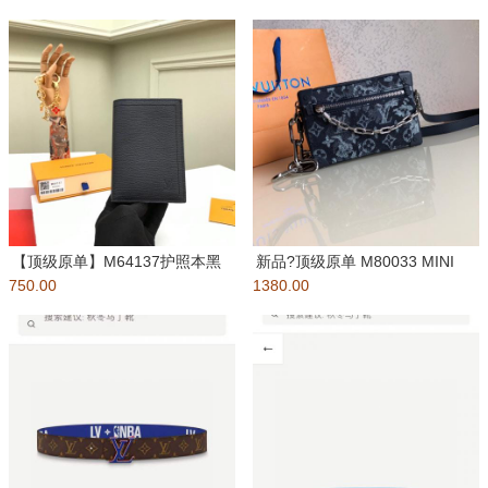
【顶级原单】M64137护照本黑
新品?顶级原单 M80033 MINI
750.00
色??此款经典LV护照套以U
1380.00
SOFT TRUN