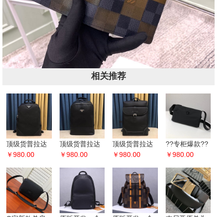
相关推荐
顶级货普拉达
顶级货普拉达
顶级货普拉达
??专柜爆款??
双肩背包??经
￥980.00
双肩背包??经
￥980.00
双肩背包??经
￥980.00
2020春夏专柜
￥980.00
典火爆出货
典火爆出货
典火爆出货
必备公文包。
拉、无添加任
拉、无添加任
拉、无添加任
专柜在售欧版
何效果）顶级
何效果）顶级
何效果）顶级
超软