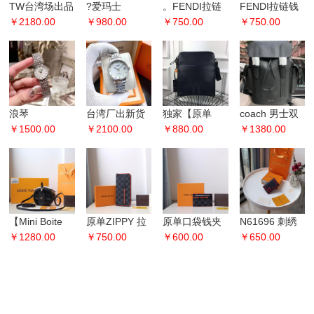
TW台湾场出品
?爱玛士
。FENDI拉链
FENDI拉链钱
独家出品 蝶飞
￥2180.00
Hermes@??
￥980.00
钱包 简介：春
￥750.00
包 简介：春夏
￥750.00
真动能2627机
22cm：
夏季最新手
季最新手包，
芯全线到货[色
25cm：
包，原版品
原版品质！萌
28cm：
质！萌萌双
萌双眼
浪琴
台湾厂出新货
独家【原单
coach 男士双
LONGINES 品
￥1500.00
出货啦??一比
￥2100.00
货】巴利斜挎
￥880.00
肩包 书包 登山
￥1380.00
牌以其优雅的
一复刻定制 浪
包 型号：2821
包 背包 旅行包
钟表享誉全
琴表博雅系列
尺寸：22-2
8989
球，巴塞尔钟
【L
【Mini Boite
原单ZIPPY 拉
原单口袋钱夹
N61696 刺绣
Chapeaux 手
￥1280.00
链竖款钱夹
￥750.00
N61722饰皮
￥600.00
顶级原单 帆布
￥650.00
袋】 M44
N63095饰皮
2019 夏季全新
袋装钱包，可
201
Da
收纳卡片，