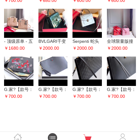
~M60017 压大
￥700.00
~M66540 压大
￥680.00
~M63235 压大
￥600.00
M63251 压大
￥600.00
字！路易威登
字！路易威登
字！
字！口袋钱
2018-19秋冬
2018-19秋冬
MULTIPLE 钱
夹！由路易威
时
时
夹 由D
登2018
- 顶级原单 - 五
BVLGARI千变
Serpenti 蛇头
全球限量版撞
格羊皮系列
￥1680.00
万化，都是
￥2000.00
在早年昙花一
￥2000.00
色系列最新款
￥2000.00
lady-D的经典
你，也不全都
现，谁知蛇头
更新啦， 超级
款
是你 经典系列
包持久力却是
洋气，Twally
永恒
直
的
G.家?【款号：
G.家?【款号：
G.家?【款号：
G.家?【款号：
473934】最新
￥700.00
428758】男士
￥700.00
433665】男士
￥700.00
433665】男士
￥700.00
男士绣花手拿
大气手拿包??
大气手拿包??
大气手拿包??
包??采用进口
采用进口头层
采用进口头层
采用进口头层