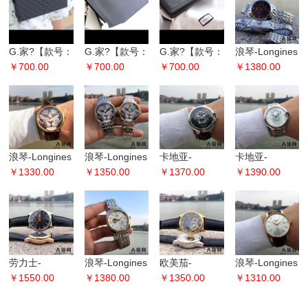
G.家?【款号：
G.家?【款号：
G.家?【款号：
浪琴-Longines
475317】男士
￥700.00
475317】男士
￥700.00
368712】
￥700.00
男士腕表 蓝宝
￥1380.00
大气手拿包??
大气手拿包??
soho男士经典
石玻璃镜面 绅
采用进口头层
采用进口头层
手拿包皮夹?
士首选
浪琴-Longines
浪琴-Longines
卡地亚-
卡地亚-
老虎表盘男士
￥1330.00
男士全自动机
￥1350.00
CARTlER 男士
￥1370.00
CARTlER男士
￥1390.00
手表
械机芯手表 老
316L精钢牛皮
腕表 316L精钢
虎表盘
手表 骷髅表盘
表带 耐用
劳力士-
浪琴-Longines
欧美茄-
浪琴-Longines
ROLEX 男士进
￥1550.00
镂空小表盘设
￥1380.00
OMEGA男士
￥1350.00
男士腕表 实拍
￥1310.00
口西铁城机械
计 简约不失时
腕表 高强矿物
高端品质
机芯腕表 走时
尚 男士腕表
质玻璃镜面