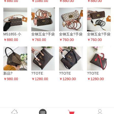
首发实拍
￥880.00
色?GLASSES
￥1080.00
号！配盒子！
￥880.00
号！配盒子！
￥880.00
M51172 手提
CASE 手袋
经典柔软
经典柔软
拎薇薇安中古
2018秋
Monogram面
Monogram面
女包
料搭
料搭
M51855 小
全钢五金?手袋
全钢五金?手袋
全钢五金?手袋
号！配盒子！
￥880.00
95567以
￥760.00
N55214以
￥760.00
N55213以
￥760.00
monogram 老
Damier 帆布制
Damier 帆布制
Damier 帆布制
花腰包 胸包
成的Eva手
成的Eva
成的Eva
新品?
?TOTE
?TOTE
?TOTE
SQUARE 手袋
￥980.00
FLEUR 手袋
￥1280.00
FLEUR 手袋
￥1280.00
FLEUR 手袋
￥1280.00
M43589 size
M43551 白
M43550黑
M43553红
16x16
皮、尺寸34
色，尺寸34.
色，尺寸34.