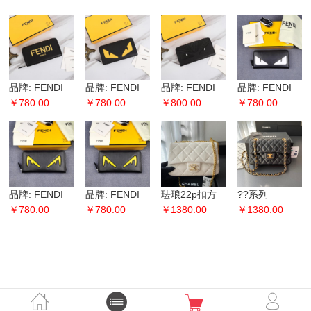
铁片单拉
铁片单拉
铁片单拉
灰拼单拉
品牌: FENDI
品牌: FENDI
品牌: FENDI
品牌: FENDI
芬迪 款号: 丝
￥780.00
芬迪 款号: 十
￥780.00
芬迪 款号: 黑
￥800.00
芬迪 款号: 修
￥780.00
印字母单拉
字纹黄贴单
蛇单拉 货
面白贴单拉 货
号
品牌: FENDI
品牌: FENDI
珐琅22p扣方
??系列
芬迪 款号: 黄F
￥780.00
芬迪 款号: 黄F
￥780.00
胖子系列
￥1380.00
????:23cm ?
￥1380.00
单拉 货
单拉 货
????:21cm ?
时尚与经典融
时尚与经典融
为一体，永不
过