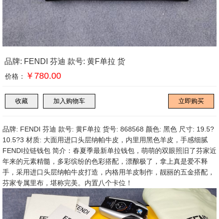
品牌: FENDI 芬迪 款号: 黄F单拉 货
￥780.00
价格：
品牌: FENDI 芬迪 款号: 黄F单拉 货号: 868568 颜色: 黑色 尺寸: 19.5?
10.5?3 材质: 大面用进口头层纳帕牛皮，内里用黑色羊皮，手感细腻
FENDI拉链钱包 简介：春夏季最新单拉钱包，萌萌的双眼照旧了芬家近
年来的元素精髓，多彩缤纷的色彩搭配，漂酿极了，拿上真是爱不释
手，采用进口头层纳帕牛皮打造，内格用羊皮制作，靓丽的五金搭配，
芬家专属里布，堪称完美。内置八个卡位！