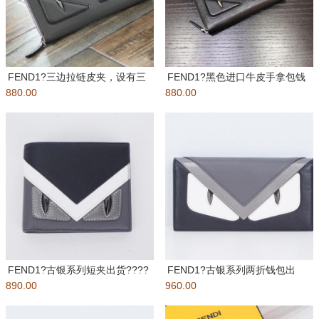
FEND1?三边拉链皮夹，设有三
FEND1?黑色进口牛皮手拿包钱
880.00
个接档式隔层。灰色光滑小牛皮
880.00
包男女通用款出货???立体小
FEND1?古银系列短夹出货????
FEND1?古银系列两折钱包出
890.00
头层进口?牛皮，里外全皮
960.00
货????头层进口?牛皮，里外