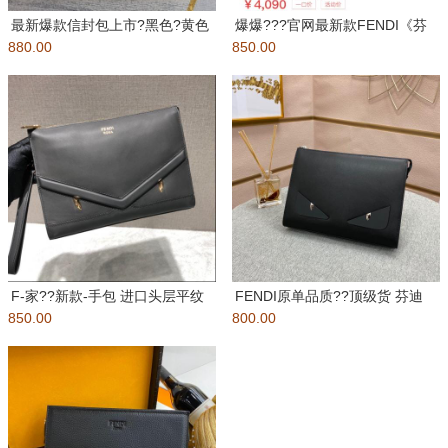
最新爆款信封包上市?黑色?黄色
爆爆???官网最新款FENDI《芬
880.00
铆钉设计，独特的时尚风格，完
850.00
迪》低调奢华?编号：309
美
F-家??新款-手包 进口头层平纹
FENDI原单品质??顶级货 芬迪
850.00
牛皮，柔软舒适，设计简单
800.00
手包??经典火爆出货拉、无