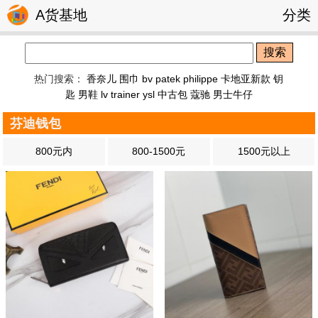
A货基地
分类
搜索
热门搜索：
香奈儿 围巾
bv
patek philippe
卡地亚新款 钥
匙
男鞋
lv trainer
ysl
中古包
蔻驰
男士牛仔
芬迪钱包
800元内
800-1500元
1500元以上