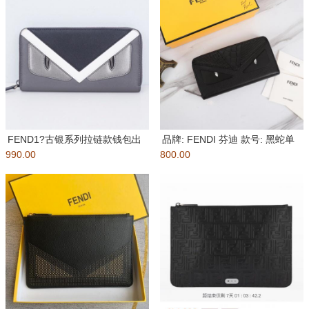
FEND1?古银系列拉链款钱包出
品牌: FENDI 芬迪 款号: 黑蛇单
990.00
货????头层进口?牛皮，里
800.00
拉 货