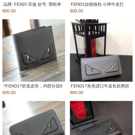
品牌: FENDI 芬迪 款号: 黑蛇单
FEND1拉链钱包 小摔牛皮打
800.00
拉
800.00
造，靓丽五金搭配，芬家专属里
布
?FEND1?折迭皮夹，内部分设8
FEND1?灰色进口牛皮长款两折
800.00
个信用卡夹层个2个钞票隔层
880.00
西装夹钱包男女通用款出货??