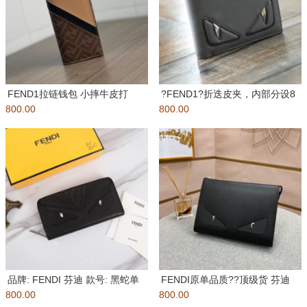
FEND1拉链钱包 小摔牛皮打
?FEND1?折迭皮夹，内部分设8
800.00
造，靓丽五金搭配，芬家专属里
800.00
个信用卡夹层个2个钞票隔层
布
品牌: FENDI 芬迪 款号: 黑蛇单
FENDI原单品质??顶级货 芬迪
800.00
拉 货
800.00
手包??经典火爆出货拉、无