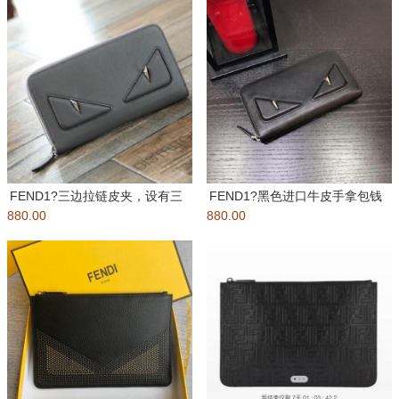
FEND1?三边拉链皮夹，设有三
FEND1?黑色进口牛皮手拿包钱
880.00
个接档式隔层。灰色光滑小牛皮
880.00
包男女通用款出货???立体小