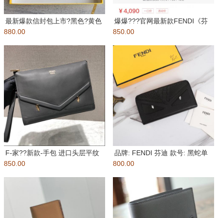
最新爆款信封包上市?黑色?黄色
爆爆???官网最新款FENDI《芬
880.00
铆钉设计，独特的时尚风格，完
850.00
迪》低调奢华?编号：309
美
F-家??新款-手包 进口头层平纹
品牌: FENDI 芬迪 款号: 黑蛇单
850.00
牛皮，柔软舒适，设计简单
800.00
拉