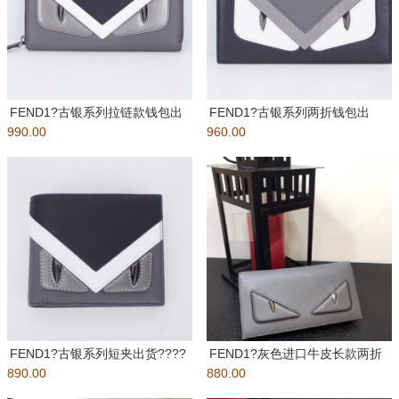
FEND1?古银系列拉链款钱包出
FEND1?古银系列两折钱包出
990.00
货????头层进口?牛皮，里
960.00
货????头层进口?牛皮，里外
FEND1?古银系列短夹出货????
FEND1?灰色进口牛皮长款两折
890.00
头层进口?牛皮，里外全皮
880.00
西装夹钱包男女通用款出货??