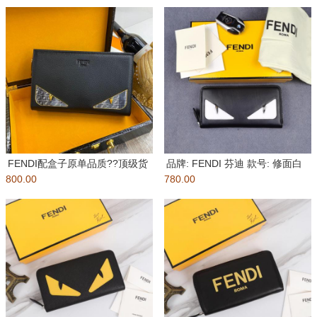
FENDI配盒子原单品质??顶级货
品牌: FENDI 芬迪 款号: 修面白
800.00
芬迪手包??经典火爆出货
780.00
贴单拉 货号